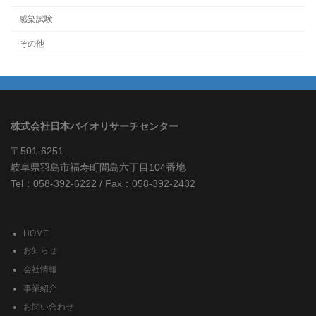
感染試験
その他
株式会社日本バイオリサーチセンター
〒501-6251
岐阜県羽島市福寿町間島六丁目104番地
Tel：058-392-6222 / Fax：058-392-2432
HOME
お知らせ
会社情報
事業紹介
お問い合わせ