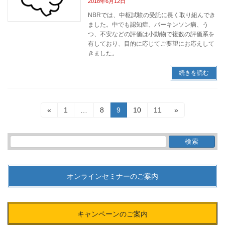
2018年6月12日
NBRでは、中枢試験の受託に長く取り組んでき
ました。中でも認知症、パーキンソン病、う
つ、不安などの評価は小動物で複数の評価系を
有しており、目的に応じてご要望にお応えして
きました。
続きを読む
投
固
固
固
固
固
«
1
…
8
9
10
11
»
稿
定
定
定
定
定
ペ
ペ
ペ
ペ
ペ
の
ー
ー
ー
ー
ー
検
ペ
ジ
ジ
ジ
ジ
ジ
索:
ー
ジ
送
オンラインセミナーのご案内
り
キャンペーンのご案内