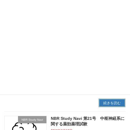
性学会ポスター発表のご紹介
2018年9月6日
今回は、今年の日本毒性学会（大阪国際会議
場；2018年7月18～20日）における、弊社から
の発表演題を紹介します。本資料にてご興味を
お持ちいただけましたら、詳細をお知らせしま
すのでお問い合わせください。
続きを読む
NBR Study Navi 第22号 食品等の機能
NBR Study Navi
性評価試験のご紹介
2018年7月18日
今回は食品素材の機能性評価を目的としてよく
受託する試験をご案内します。
続きを読む
NBR Study Navi 第21号 中枢神経系に
NBR Study Navi
関する薬効薬理試験