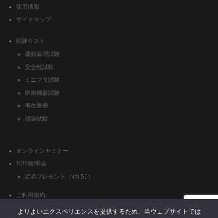
採用情報
サイトマップ
試験リスト
薬効薬理試験
安全性試験
ミニブタ試験
医療機器試験
再生医療
感染試験
オンラインセミナー
刊行物/学会
読者プレゼント（vol.51）
ご利用規約
クッキーポリシー
よりよいエクスペリエンスを提供するため、当ウェブサイトでは