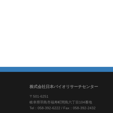
株式会社日本バイオリサーチセンター
〒501-6251
岐阜県羽島市福寿町間島六丁目104番地
Tel：058-392-6222 / Fax：058-392-2432