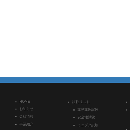
HOME
試験リスト
お知らせ
薬効薬理試験
会社情報
安全性試験
事業紹介
ミニブタ試験