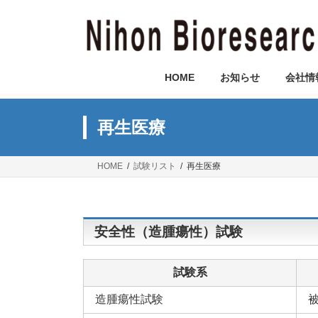
コ
ナ
ン
ビ
テ
ゲ
ン
ー
ツ
シ
HOME
お知らせ
会社情
へ
ョ
ス
ン
キ
に
再生医療
ッ
移
プ
動
HOME
試験リスト
再生医療
安全性（造腫瘍性）試験
試験系
造腫瘍性試験