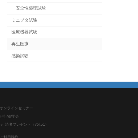
安全性薬理試験
ミニブタ試験
医療機器試験
再生医療
感染試験
オンラインセミナー
刊行物/学会
読者プレゼント（vol.51）
ご利用規約