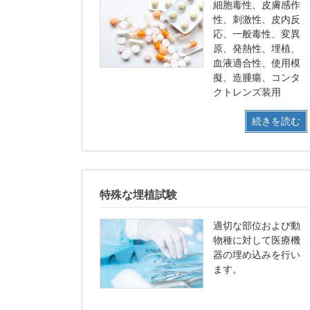
細胞毒性、皮膚感作
性、刺激性、皮内反
応、一般毒性、変異
原、発熱性、埋植、
血液適合性、使用模
擬、造腫瘍、コンタ
クトレンズ装用
続きを読む
特殊な埋植試験
適切な部位および動
物種に対して医療機
器の埋め込みを行い
ます。