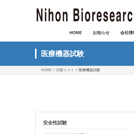
コ
ナ
ン
ビ
テ
ゲ
ン
ー
ツ
シ
HOME
お知らせ
会社情
へ
ョ
ス
ン
キ
に
医療機器試験
ッ
移
プ
動
HOME
試験リスト
医療機器試験
安全性試験