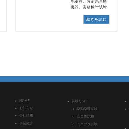
胞治療、診断系医療
機器、素材検討試験
続きを読む
HOME
試験リスト
お知らせ
薬効薬理試験
会社情報
安全性試験
事業紹介
ミニブタ試験