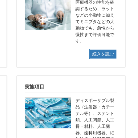
医療機器の性能を確
認するため、ラット
などの小動物に加え
てミニブタなどの大
動物でも、急性から
慢性まで評価可能で
す。
続きを読む
実施項目
ディスポーザブル製
品（注射器・カテー
テル等）、ステント
類、人工関節、人工
骨・材料、人工臓
器、歯科用機器、細