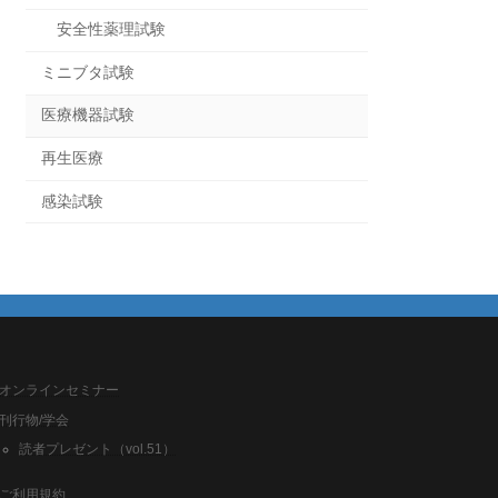
安全性薬理試験
ミニブタ試験
医療機器試験
再生医療
感染試験
オンラインセミナー
刊行物/学会
読者プレゼント（vol.51）
ご利用規約