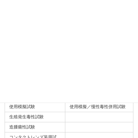
短期筋肉内埋植試験
1、4 週間 4 匹／埋植期間
骨埋植試験
4、13、26、52、104 週間等
臓器内埋植試験
血液適合性試験
試験種
溶血性試験
その他
試験種
その他
使用模擬試験
使用模擬／慢性毒性併用試験
生殖発生毒性試験
造腫瘍性試験
コンタクトレンズ装用試