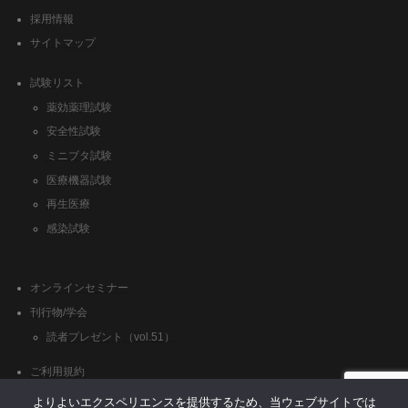
採用情報
サイトマップ
試験リスト
薬効薬理試験
安全性試験
ミニブタ試験
医療機器試験
再生医療
感染試験
オンラインセミナー
刊行物/学会
読者プレゼント（vol.51）
ご利用規約
クッキーポリシー
よりよいエクスペリエンスを提供するため、当ウェブサイトでは