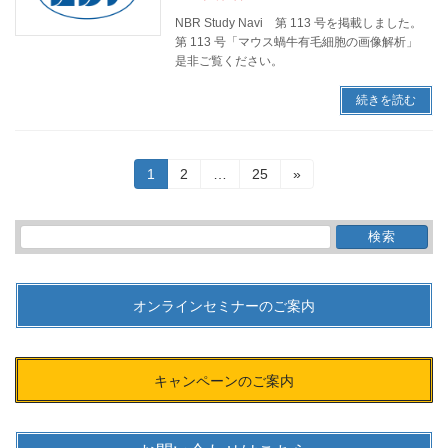
NBR Study Navi 第 113 号を掲載しました。
第 113 号「マウス蝸牛有毛細胞の画像解析」
是非ご覧ください。
続きを読む
投
固
固
固
1
2
…
25
»
稿
定
定
定
ペ
ペ
ペ
の
ー
ー
ー
検
ペ
ジ
ジ
ジ
索:
ー
ジ
送
オンラインセミナーのご案内
り
キャンペーンのご案内