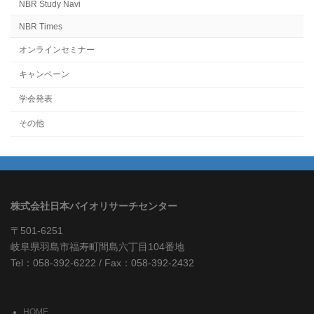
NBR Study Navi
NBR Times
オンラインセミナー
キャンペーン
学会発表
その他
株式会社日本バイオリサーチセンター
〒501-6251
岐阜県羽島市福寿町間島六丁目104番地
Tel：058-392-6222 / Fax：058-392-2432
HOME