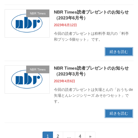
NBR Times読者プレゼントのお知らせ
NBR Times
（2023年6月号）
2023年6月12日
今回の読者プレゼントは粋料亭 助六の「料亭
和プリン 6個セット」 です。
続きを読む
NBR Times読者プレゼントのお知らせ
NBR Times
（2023年3月号）
2023年4月6日
今回の読者プレゼントは矢場とんの「おうち de
矢場とんレンジシリーズ みそかつセット」で
す。
続きを読む
投
固
固
固
1
2
…
4
»