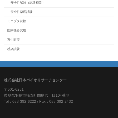
安全性試験（試験種別）
安全性薬理試験
ミニブタ試験
医療機器試験
再生医療
感染試験
株式会社日本バイオリサーチセンター
〒501-6251
岐阜県羽島市福寿町間島六丁目104番地
Tel：058-392-6222 / Fax：058-392-2432