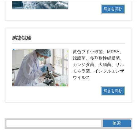
続きを読む
感染試験
黄色ブドウ球菌、MRSA、
緑膿菌、多剤耐性緑膿菌、
カンジダ菌、大腸菌、サル
モネラ菌、インフルエンザ
ウイルス
続きを読む
検
索: