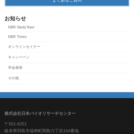
お知らせ
NBR Study Navi
NBR Times
オンラインセミナー
キャンペーン
学会発表
その他
株式会社日本バイオリサーチセンター
〒501-6251
岐阜県羽島市福寿町間島六丁目104番地