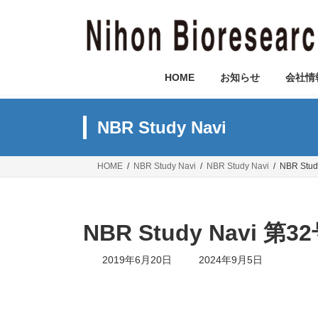
コ
ナ
ン
ビ
テ
ゲ
ン
ー
ツ
シ
HOME
お知らせ
会社情
へ
ョ
ス
ン
キ
に
NBR Study Navi
ッ
移
プ
動
HOME
NBR Study Navi
NBR Study Navi
NBR St
NBR Study Navi
最
2019年6月20日
2024年9月5日
終
更
新
日