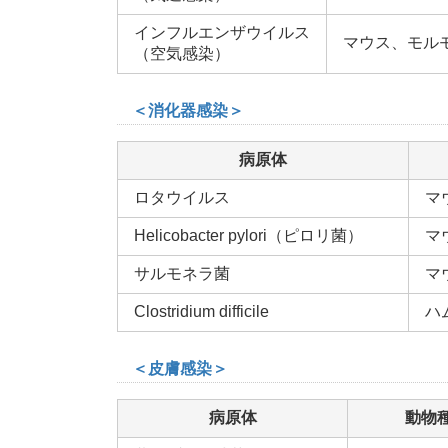
インフルエンザウイルス
マウス、モル
（空気感染）
＜消化器感染＞
病原体
ロタウイルス
マ
Helicobacter pylori（ピロリ菌）
マ
サルモネラ菌
マ
Clostridium difficile
ハ
＜皮膚感染＞
病原体
動物