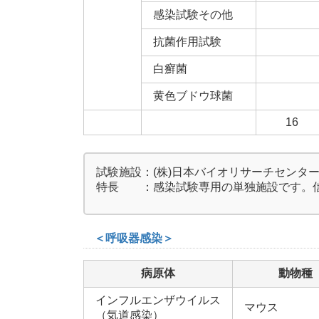
感染試験その他
抗菌作用試験
白癬菌
黄色ブドウ球菌
16
試験施設
：
(株)日本バイオリサーチセンター
特長
：
感染試験専用の単独施設です。
＜呼吸器感染＞
病原体
動物種
インフルエンザウイルス
マウス
（気道感染）