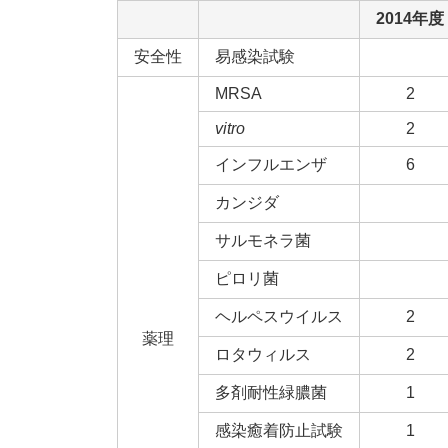
2014年度
安全性
易感染試験
MRSA
2
vitro
2
インフルエンザ
6
カンジダ
サルモネラ菌
ピロリ菌
ヘルペスウイルス
2
薬理
ロタウィルス
2
多剤耐性緑膿菌
1
感染癒着防止試験
1