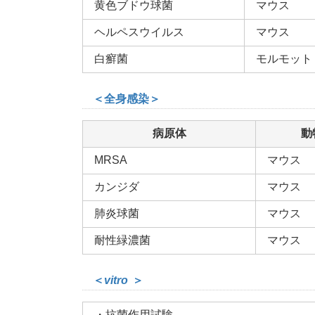
黄色ブドウ球菌
マウス
ヘルペスウイルス
マウス
白癬菌
モルモット
＜全身感染＞
病原体
動
MRSA
マウス
カンジダ
マウス
肺炎球菌
マウス
耐性緑濃菌
マウス
＜
vitro
＞
・抗菌作用試験