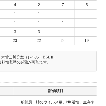
4
2
7
5
1
1
1
1
1
3
3
23
22
24
19
 木曽三川分室（レベル：BSLⅡ）
信頼性基準の試験が可能です。
評価項目
一般状態、肺のウイルス量、NK活性、生存率