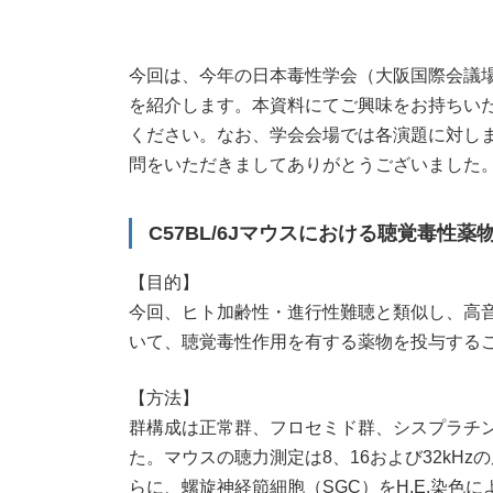
新
日
時
今回は、今年の日本毒性学会（大阪国際会議場；
:
を紹介します。本資料にてご興味をお持ちい
ください。なお、学会会場では各演題に対し
問をいただきましてありがとうございました
C57BL/6Jマウスにおける聴覚毒性薬
【目的】
今回、ヒト加齢性・進行性難聴と類似し、高音域
いて、聴覚毒性作用を有する薬物を投与する
【方法】
群構成は正常群、フロセミド群、シスプラチン
た。マウスの聴力測定は8、16および32kHz
らに、螺旋神経節細胞（SGC）をH.E.染色