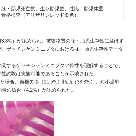
、胚・胎児死亡数、生存胎児数、性比、胎児体重
、骨格検査（アリザリンレッド染色）
43.8%）が認められ、被験物質の胚・胎児生存性に及ぼす
が、ゲッチンゲンミニブタにおける胚・胎児生存性データ
に関するゲッチンゲンミニブタの特性を理解することで、
毒性試験は実施可能であることが示唆された。
場合、頸椎欠損（11.5%）頚肋（38.8%）、短小過剰
と肋骨の癒合（4.2%）が認められた。