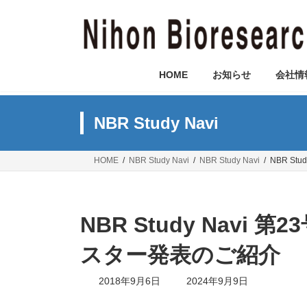
コ
ナ
ン
ビ
テ
ゲ
ン
ー
ツ
シ
HOME
お知らせ
会社情
へ
ョ
ス
ン
キ
に
NBR Study Navi
ッ
移
プ
動
HOME
NBR Study Navi
NBR Study Navi
NBR S
NBR Study Navi
スター発表のご紹介
最
2018年9月6日
2024年9月9日
終
更