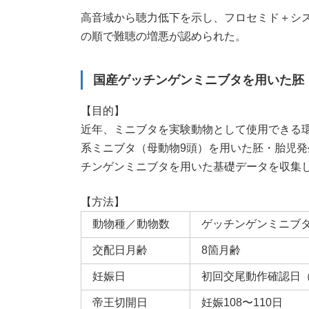
高音域から聴力低下を示し、フロセミド＋シ
の順で難聴の増悪が認められた。
国産ゲッチンゲンミニブタを用いた胚
【目的】
近年、ミニブタを実験動物として使用できる環境
系ミニブタ（母動物9頭）を用いた胚・胎児
チンゲンミニブタを用いた基礎データを収集
【方法】
動物種／動物数
ゲッチンゲンミニブタ
交配日月齢
8箇月齢
妊娠日
初回交尾動作確認日（
帝王切開日
妊娠108〜110日