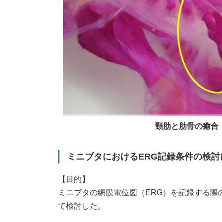
頸肋と肋骨の癒合
ミニブタにおけるERG記録条件の検討
【目的】
ミニブタの網膜電位図（ERG）を記録する際
て検討した。