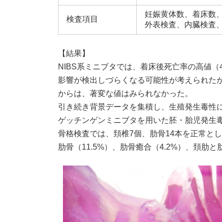
妊娠黄体数、着床数
検査項目
外表検査、内臓検査
【結果】
NIBS系ミニブタでは、着床後死亡率の高値（
影響が検出しづらくなる可能性が考えられた
からは、著変な値はみられなかった。
引き続き背景データを集積し、生殖発生毒性
ゲッチンゲンミニブタを用いた胚・胎児発生
骨格検査では、頚椎7個、肋骨14本を正常とした
肋骨（11.5%）、肋骨癒合（4.2%）、頚肋