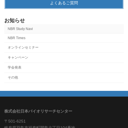
よくあるご質問
お知らせ
NBR Study Navi
NBR Times
オンラインセミナー
キャンペーン
学会発表
その他
株式会社日本バイオリサーチセンター
〒501-6251
岐阜県羽島市福寿町間島六丁目104番地