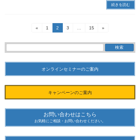
続きを読む
投
固
固
固
固
«
1
2
3
…
15
»
稿
定
定
定
定
ペ
ペ
ペ
ペ
の
ー
ー
ー
ー
検
ペ
ジ
ジ
ジ
ジ
索:
ー
ジ
送
オンラインセミナーのご案内
り
キャンペーンのご案内
お問い合わせはこちら
お気軽にご相談・お問い合わせください。