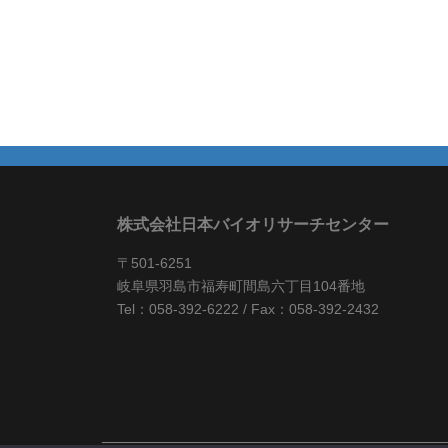
株式会社日本バイオリサーチセンター
〒501-6251
岐阜県羽島市福寿町間島六丁目104番地
Tel：058-392-6222 / Fax：058-392-2432