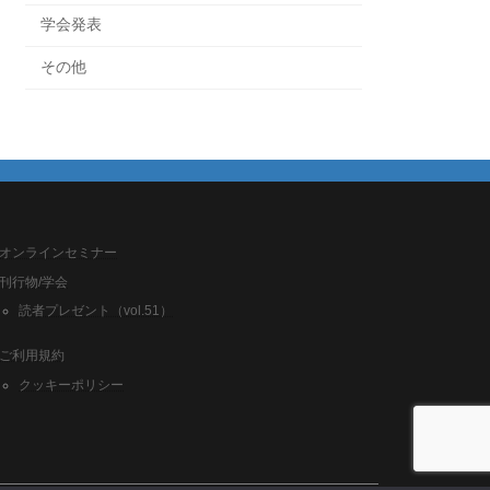
学会発表
その他
オンラインセミナー
刊行物/学会
読者プレゼント（vol.51）
ご利用規約
クッキーポリシー