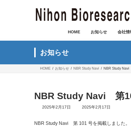
コ
ナ
ン
ビ
テ
ゲ
ン
ー
ツ
シ
HOME
お知らせ
会社情
へ
ョ
ス
ン
キ
に
お知らせ
ッ
移
プ
動
HOME
お知らせ
NBR Study Navi
NBR Study 
NBR Study Navi
最
2025年2月17日
2025年2月17日
終
更
新
NBR Study Navi 第 101 号を掲載しました。
日