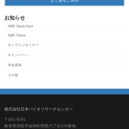
お知らせ
NBR Study Navi
NBR Times
オンラインセミナー
キャンペーン
学会発表
その他
株式会社日本バイオリサーチセンター
〒501-6251
岐阜県羽島市福寿町間島六丁目104番地