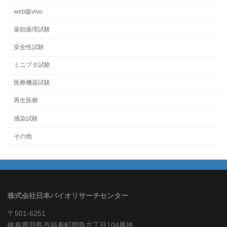
web版vivo
薬効薬理試験
安全性試験
ミニブタ試験
医療機器試験
再生医療
感染試験
その他
株式会社日本バイオリサーチセンター
〒501-6251
岐阜県羽島市福寿町間島六丁目104番地