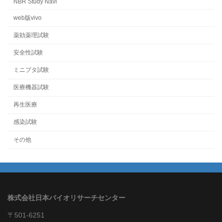
NBR Study Navi
web版vivo
薬効薬理試験
安全性試験
ミニブタ試験
医療機器試験
再生医療
感染試験
その他
株式会社日本バイオリサーチセンター
〒501-6251