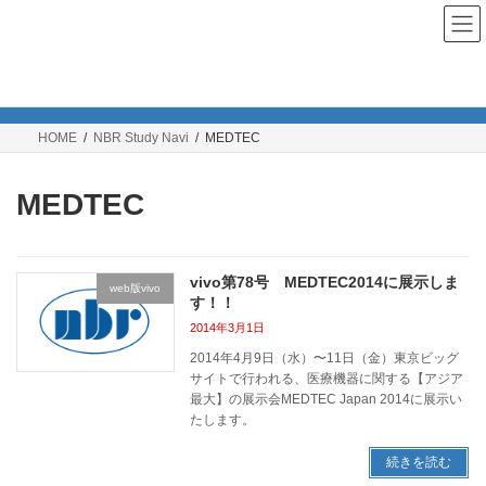
コ
ナ
ン
ビ
テ
ゲ
ン
ー
NBR Study Navi
ツ
シ
へ
ョ
ス
ン
HOME
NBR Study Navi
MEDTEC
キ
に
ッ
移
プ
動
MEDTEC
vivo第78号 MEDTEC2014に展示しま
web版vivo
す！！
2014年3月1日
2014年4月9日（水）〜11日（金）東京ビッグ
サイトで行われる、医療機器に関する【アジア
最大】の展示会MEDTEC Japan 2014に展示い
たします。
続きを読む