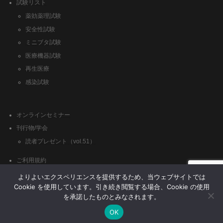
試験リスト
薬効薬理試験
安全性試験
ミニブタ試験
医療機器試験
再生医療
感染試験
オンラインセミナー
刊行物/学会
読者プレゼント（vol.51）
ご利用規約
クッキーポリシー
よりよいエクスペリエンスを提供するため、当ウェブサイトでは
Cookie を使用しています。引き続き閲覧する場合、Cookie の使用
を承諾したものとみなされます。
OK
Copyright © (株)日本バイオリサーチセンター All Rights Reserved.