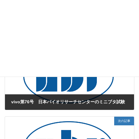
VIVO2月号(第77号)紙面のPDFファイルは
こちら
よりご覧いただ
けます。
web版vivo
、
感染試験
カテゴリー
局所感染
感染防御
白癬菌
タグ
前の記事
vivo第76号 日本バイオリサーチセンターのミニブタ試験
2014年1月1日
次の記事