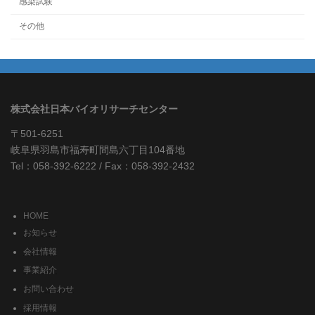
感染試験
その他
株式会社日本バイオリサーチセンター
〒501-6251
岐阜県羽島市福寿町間島六丁目104番地
Tel：058-392-6222 / Fax：058-392-2432
HOME
お知らせ
会社情報
事業紹介
お問い合わせ
採用情報