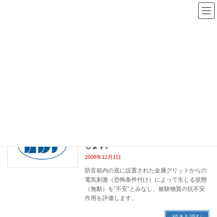
コ
ナ
ン
ビ
テ
ゲ
ン
ー
NBR Study Navi
ツ
シ
へ
ョ
ス
ン
HOME
NBR Study Navi
恐怖条件付け
キ
に
ッ
移
プ
動
恐怖条件付け
vivo第14号 今回は中枢試験でオファー
web版vivo
の多い“不安”動物モデルの一つをご紹介
します。
2008年11月1日
防音箱内の底に設置された金属グリットからの
電気刺激（恐怖条件付け）によって生じる状態
（無動）を“不安”とみなし、被験物質の抗不安
作用を評価します。