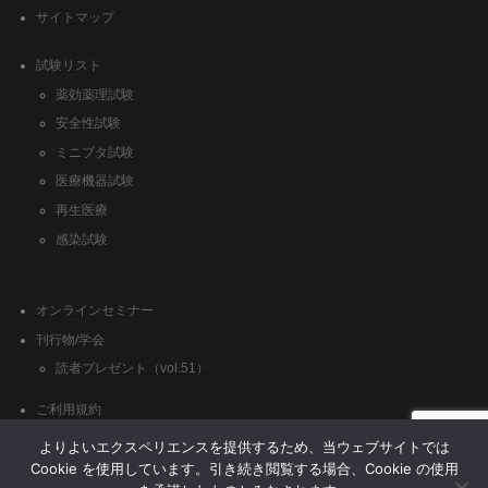
サイトマップ
試験リスト
薬効薬理試験
安全性試験
ミニブタ試験
医療機器試験
再生医療
感染試験
オンラインセミナー
刊行物/学会
読者プレゼント（vol.51）
ご利用規約
クッキーポリシー
よりよいエクスペリエンスを提供するため、当ウェブサイトでは
Cookie を使用しています。引き続き閲覧する場合、Cookie の使用