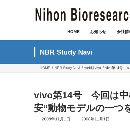
コ
ナ
ン
ビ
テ
ゲ
ン
ー
ツ
シ
HOME
お知らせ
会社情
へ
ョ
ス
ン
キ
に
NBR Study Navi
ッ
移
プ
動
HOME
NBR Study Navi
web版vivo
vivo第14
vivo第14号 今回
安”動物モデルの一つ
最
2008年11月1日
2008年11月1日
終
更