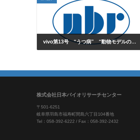
vivo第13号 “うつ病” “動物モデルのご紹介”
2008年10月1日
株式会社日本バイオリサーチセンター
〒501-6251
岐阜県羽島市福寿町間島六丁目104番地
Tel：058-392-6222 / Fax：058-392-2432