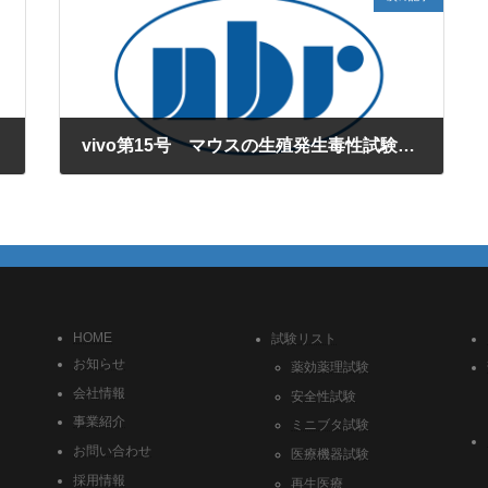
vivo第15号 マウスの生殖発生毒性試験、豊富な実績とバックフランドを持つNBRに是非お任せ下さい！全ステージで実施可能です。
2008年12月1日
HOME
試験リスト
お知らせ
薬効薬理試験
会社情報
安全性試験
事業紹介
ミニブタ試験
お問い合わせ
医療機器試験
採用情報
再生医療