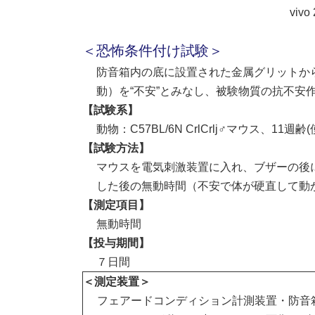
新
viv
日
時
＜恐怖条件付け試験＞
:
防音箱内の底に設置された金属グリットか
動）を“不安”とみなし、被験物質の抗不安
【試験系】
動物：C57BL/6N CrlCrlj♂マウス、11週齢
【試験方法】
マウスを電気刺激装置に入れ、ブザーの後
した後の無動時間（不安で体が硬直して動
【測定項目】
無動時間
【投与期間】
７日間
＜測定装置＞
フェアードコンディション計測装置・防音