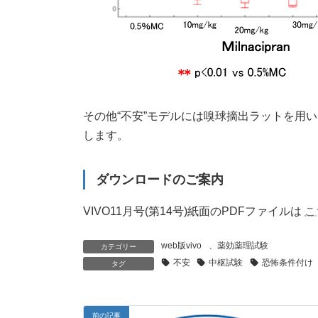
その他“不安”モデルには嗅球摘出ラットを用
します。
ダウンロードのご案内
VIVO11月号(第14号)紙面のPDFファイルは
こ
web版vivo
、
薬効薬理試験
カテゴリー
不安
中枢試験
恐怖条件付け
タグ
前の記事