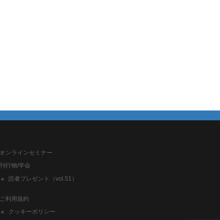
オンラインセミナー
刊行物/学会
読者プレゼント（vol.51）
ご利用規約
クッキーポリシー