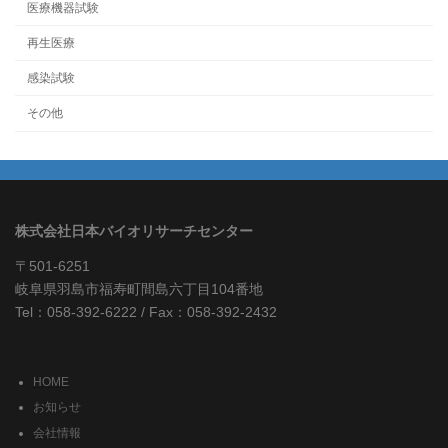
医療機器試験
再生医療
感染試験
その他
株式会社日本バイオリサーチセンター
〒501-6251
岐阜県羽島市福寿町間島六丁目104番地
Tel：058-392-6222 / Fax：058-392-2432
HOME
お知らせ
会社情報