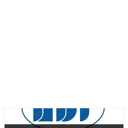
第１８回 日本臨床精神神経薬理学会・
第３８回 日本神経精神薬理学会 合同年会
事務局 （株）コンベンション リンケージ内
TEL : 03-3263-8688, FAX : 03-3263-8693
e-mail : cnp-np2008@c-linkage.co.jp
ダウンロードのご案内
VIVO8月号(第11号)紙面のPDFファイルは
こちら
よりご覧いただ
けます。
web版vivo
、
その他
カテゴリー
恐怖条件付け
膀胱機能
非選択的β受容体刺激剤
タグ
前の記事