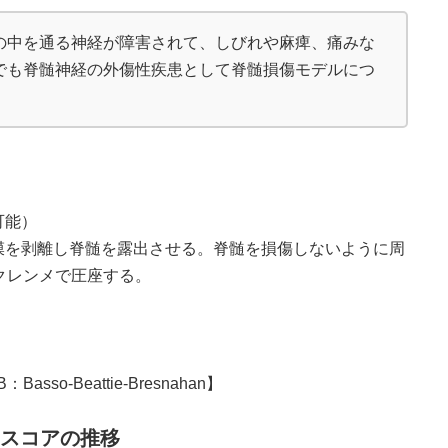
の中を通る神経が障害されて、しびれや麻痺、痛みな
でも脊髄神経の外傷性疾患として脊髄損傷モデルにつ
可能）
膜を剥離し脊髄を露出させる。脊髄を損傷しないように周
クレンメで圧座する。
o-Beattie-Bresnahan】
Bスコアの推移