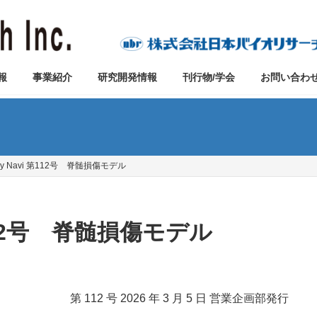
報
事業紹介
研究開発情報
刊行物/学会
お問い合わ
udy Navi 第112号 脊髄損傷モデル
 第112号 脊髄損傷モデル
第 112 号 2026 年 3 月 5 日 営業企画部発行