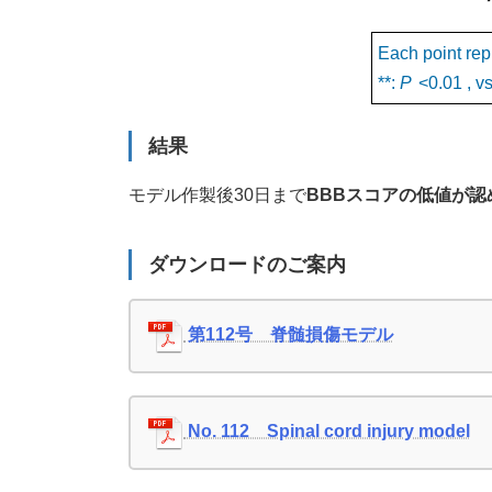
Each point rep
**:
P
<0.01 , 
結果
モデル作製後30日まで
BBBスコアの低値が認
ダウンロードのご案内
第112号 脊髄損傷モデル
No. 112 Spinal cord injury model