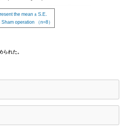
resent the mean ± S.E.
vs Sham operation （n=8）
められた。