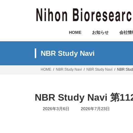
コ
ナ
ン
ビ
テ
ゲ
ン
ー
ツ
シ
HOME
お知らせ
会社情
へ
ョ
ス
ン
キ
に
NBR Study Navi
ッ
移
プ
動
HOME
NBR Study Navi
NBR Study Navi
NBR St
NBR Study Navi
最
2026年3月6日
2026年7月23日
終
更
新
日