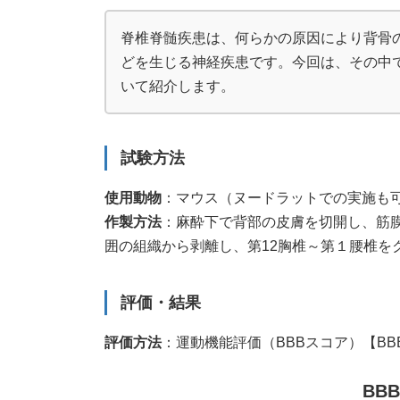
時
:
脊椎脊髄疾患は、何らかの原因により背骨
どを生じる神経疾患です。今回は、その中
いて紹介します。
試験方法
使用動物
：マウス（ヌードラットでの実施も
作製方法
：麻酔下で背部の皮膚を切開し、筋
囲の組織から剥離し、第12胸椎～第１腰椎を
評価・結果
評価方法
：運動機能評価（BBBスコア）【BBB：Bass
BB