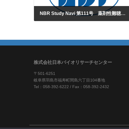
NBR Study Navi 第111号 薬剤性難聴モデル
2026年2月5日
株式会社日本バイオリサーチセンター
〒501-6251
岐阜県羽島市福寿町間島六丁目104番地
Tel：058-392-6222 / Fax：058-392-2432