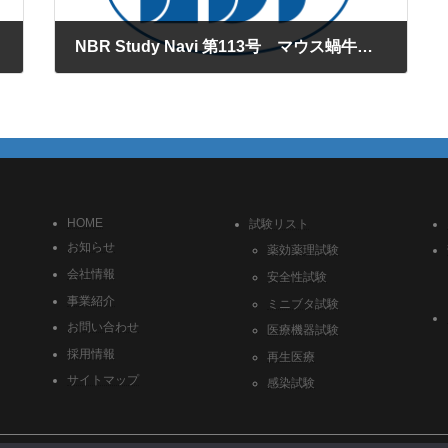
NBR Study Navi 第113号 マウス蝸牛有毛細胞の画像解析
2026年4月9日
HOME
試験リスト
お知らせ
薬効薬理試験
会社情報
安全性試験
事業紹介
ミニブタ試験
お問い合わせ
医療機器試験
採用情報
再生医療
サイトマップ
感染試験