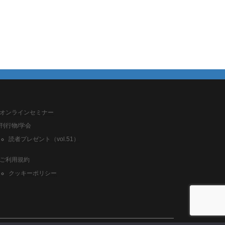
オンラインセミナー
刊行物/学会
読者プレゼント（vol.51）
ご利用規約
クッキーポリシー