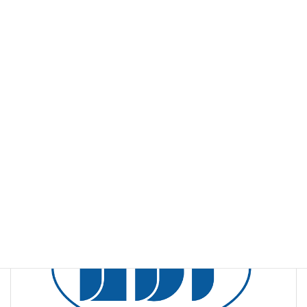
NBR での実績は？
競合他社との差別化（ NBR のアピールポイント）は？
投与時及び評価時の見学は可能か？
試験基準の対応は？
NBR Study Navi
カテゴリー
前の記事