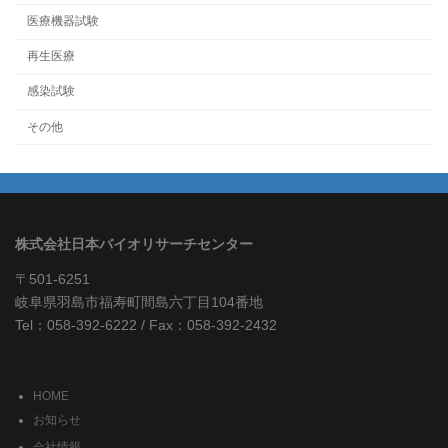
医療機器試験
再生医療
感染試験
その他
株式会社日本バイオリサーチセンター
〒501-6251
岐阜県羽島市福寿町間島六丁目104番地
Tel：058-392-6222 / Fax：058-392-2432
HOME
お知らせ
会社情報