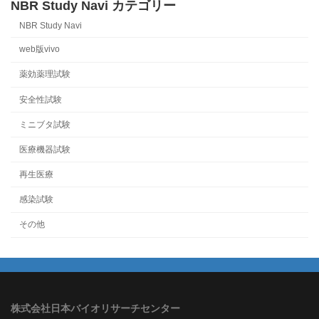
NBR Study Navi カテゴリー
NBR Study Navi
web版vivo
薬効薬理試験
安全性試験
ミニブタ試験
医療機器試験
再生医療
感染試験
その他
株式会社日本バイオリサーチセンター