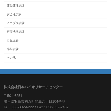
薬効薬理試験
安全性試験
ミニブタ試験
医療機器試験
再生医療
感染試験
その他
株式会社日本バイオリサーチセンター
〒501-6251
岐阜県羽島市福寿町間島六丁目104番地
Tel：058-392-6222 / Fax：058-392-2432