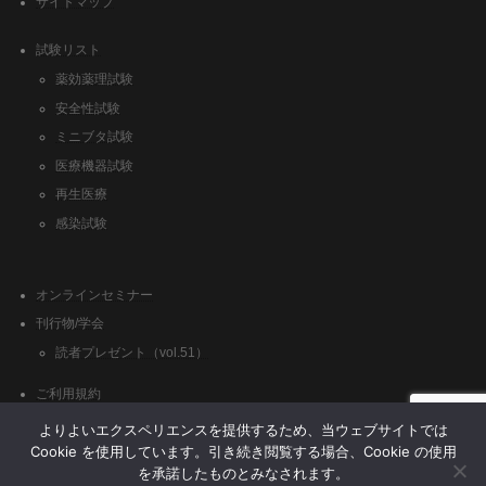
サイトマップ
試験リスト
薬効薬理試験
安全性試験
ミニブタ試験
医療機器試験
再生医療
感染試験
オンラインセミナー
刊行物/学会
読者プレゼント（vol.51）
ご利用規約
クッキーポリシー
よりよいエクスペリエンスを提供するため、当ウェブサイトでは
Cookie を使用しています。引き続き閲覧する場合、Cookie の使用
を承諾したものとみなされます。