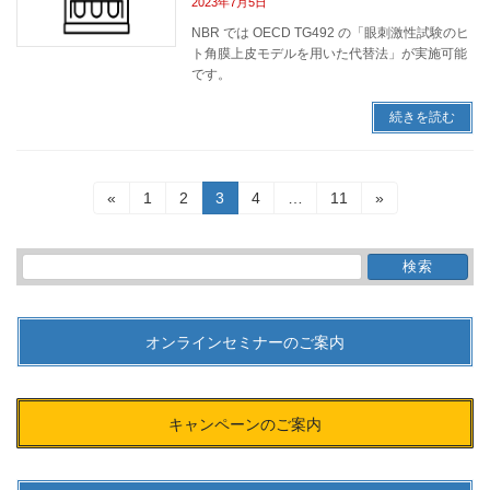
2023年7月5日
NBR では OECD TG492 の「眼刺激性試験のヒ
ト角膜上皮モデルを用いた代替法」が実施可能
です。
続きを読む
投
固
固
固
固
固
«
1
2
3
4
…
11
»
稿
定
定
定
定
定
ペ
ペ
ペ
ペ
ペ
の
ー
ー
ー
ー
ー
検
ペ
ジ
ジ
ジ
ジ
ジ
索:
ー
ジ
送
オンラインセミナーのご案内
り
キャンペーンのご案内