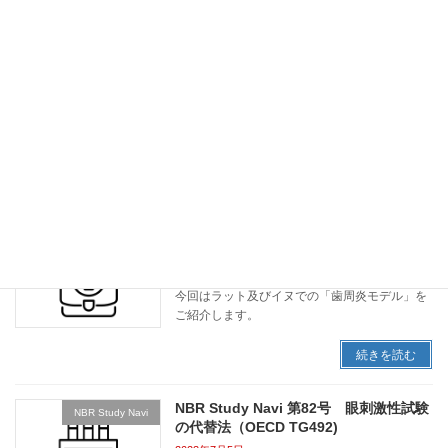
NBR Study Navi 第84号 慢性閉塞性肺
NBR Study Navi
疾患（COPD）モデル
2023年9月5日
「慢性閉塞性肺疾患（COPD）モデル」を作製
し、アレンドロネート投与による効果を確認し
たので、ご紹介致します。
続きを読む
NBR Study Navi 第83号 歯周炎モデル
NBR Study Navi
2023年8月4日
今回はラット及びイヌでの「歯周炎モデル」を
ご紹介します。
続きを読む
NBR Study Navi 第82号 眼刺激性試験
NBR Study Navi
の代替法（OECD TG492)