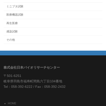
ミニブタ試験
医療機器試験
再生医療
感染試験
その他
株式会社日本バイオリサーチセンター
〒501-6251
岐阜県羽島市福寿町間島六丁目104番地
Tel：058-392-6222 / Fax：058-392-2432
HOME