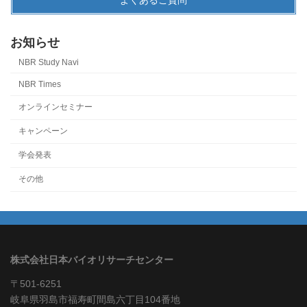
お知らせ
NBR Study Navi
NBR Times
オンラインセミナー
キャンペーン
学会発表
その他
株式会社日本バイオリサーチセンター
〒501-6251
岐阜県羽島市福寿町間島六丁目104番地