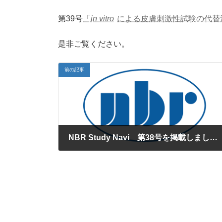
時
:
第39号
「
in vitro
による皮膚刺激性試験の代替
是非ご覧ください。
前の記事
NBR Study Navi 第38号を掲載しました。
2019年11月29日