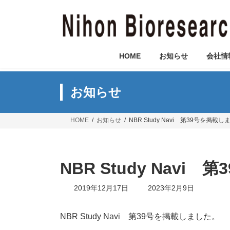
コ
ナ
ン
ビ
テ
ゲ
ン
ー
ツ
シ
HOME
お知らせ
会社情
へ
ョ
ス
ン
キ
に
お知らせ
ッ
移
プ
動
HOME
お知らせ
NBR Study Navi 第39号を掲載
NBR Study Navi
最
2019年12月17日
2023年2月9日
終
更
新
NBR Study Navi 第39号を掲載しました。
日