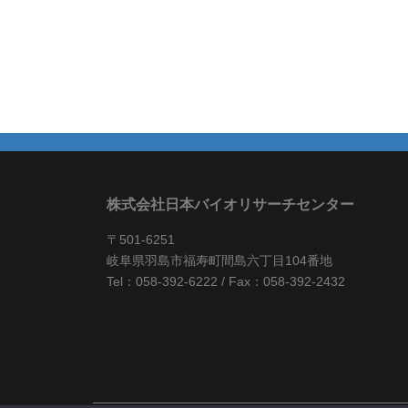
株式会社日本バイオリサーチセンター
〒501-6251
岐阜県羽島市福寿町間島六丁目104番地
Tel：058-392-6222 / Fax：058-392-2432