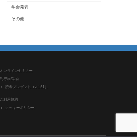
学会発表
その他
オンラインセミナー
刊行物/学会
読者プレゼント（vol.51）
ご利用規約
クッキーポリシー