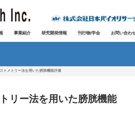
報
事業紹介
研究開発情報
刊行物/学会
お問い合わ
号 シストメトリー法を用いた膀胱機能評価
トメトリー法を用いた膀胱機能