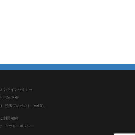
オンラインセミナー
刊行物/学会
読者プレゼント（vol.51）
ご利用規約
クッキーポリシー