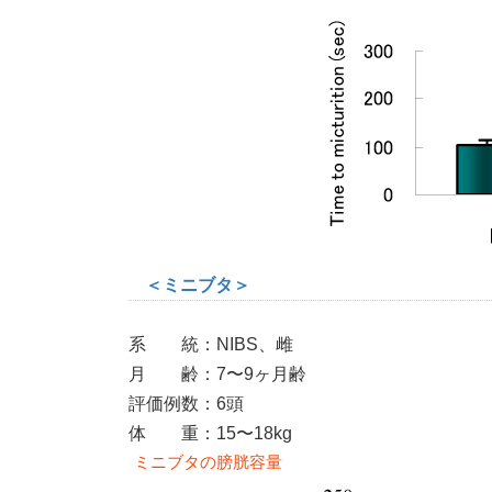
＜ミニブタ＞
系 統：NIBS、雌
月 齢：7〜9ヶ月齢
評価例数：6頭
体 重：15〜18kg
ミニブタの膀胱容量