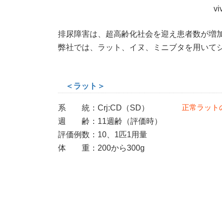
新
v
日
時
排尿障害は、超高齢化社会を迎え患者数が増
:
弊社では、ラット、イヌ、ミニブタを用いて
＜ラット＞
正常ラット
系 統：Crj:CD（SD）
週 齢：11週齢（評価時）
評価例数：10、1匹1用量
体 重：200から300g