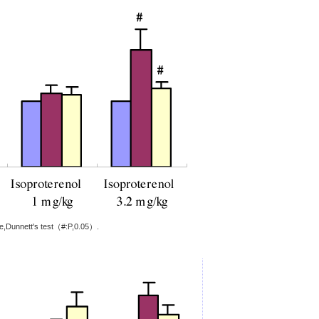
le,Dunnett's test（#:P,0.05）.