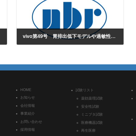
vivo第49号 胃排出低下モデルや過敏性腸症候群モデルで薬効評価してみませんか？
2011年10月1日
HOME
試験リスト
お知らせ
薬効薬理試験
会社情報
安全性試験
事業紹介
ミニブタ試験
お問い合わせ
医療機器試験
採用情報
再生医療