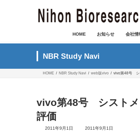
コ
ナ
ン
ビ
テ
ゲ
ン
ー
ツ
シ
HOME
お知らせ
会社情
へ
ョ
ス
ン
キ
に
NBR Study Navi
ッ
移
プ
動
HOME
NBR Study Navi
web版vivo
vivo第48
vivo第48号 シス
評価
最
2011年9月1日
2011年9月1日
終
更