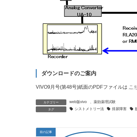
ダウンロードのご案内
VIVO9月号(第48号)紙面のPDFファイルは
こ
web版vivo
、
薬効薬理試験
カテゴリー
シストメトリー法
排尿障害
タグ
前の記事