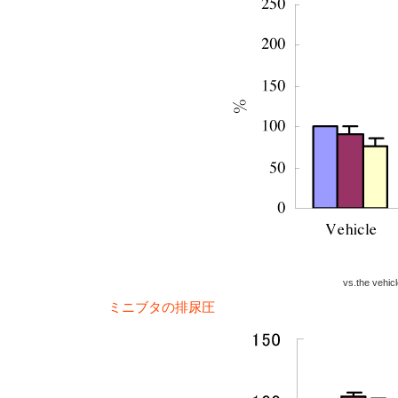
vs.the vehic
ミニブタの排尿圧