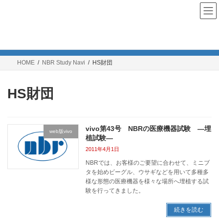
コ
ナ
ン
ビ
テ
ゲ
ン
ー
NBR Study Navi
ツ
シ
へ
ョ
ス
ン
HOME
NBR Study Navi
HS財団
キ
に
ッ
移
プ
動
HS財団
vivo第43号 NBRの医療機器試験 ―埋
web版vivo
植試験―
2011年4月1日
NBRでは、お客様のご要望に合わせて、ミニブ
タを始めビーグル、ウサギなどを用いて多種多
様な形態の医療機器を様々な場所へ埋植する試
験を行ってきました。
続きを読む