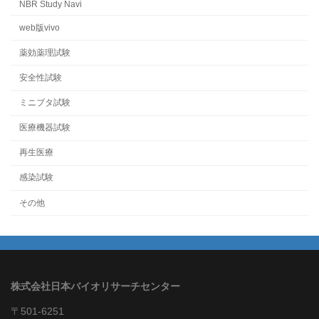
NBR Study Navi
web版vivo
薬効薬理試験
安全性試験
ミニブタ試験
医療機器試験
再生医療
感染試験
その他
株式会社日本バイオリサーチセンター
〒501-6251