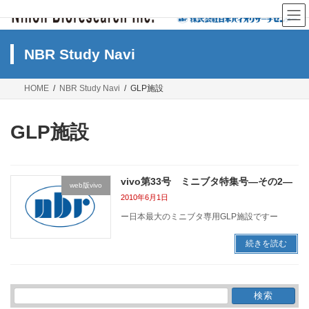
コ
ナ
ン
ビ
テ
ゲ
ン
ー
NBR Study Navi
ツ
シ
へ
ョ
ス
ン
HOME
NBR Study Navi
GLP施設
キ
に
ッ
移
プ
動
GLP施設
vivo第33号 ミニブタ特集号―その2―
web版vivo
2010年6月1日
ー日本最大のミニブタ専用GLP施設ですー
続きを読む
検
索: