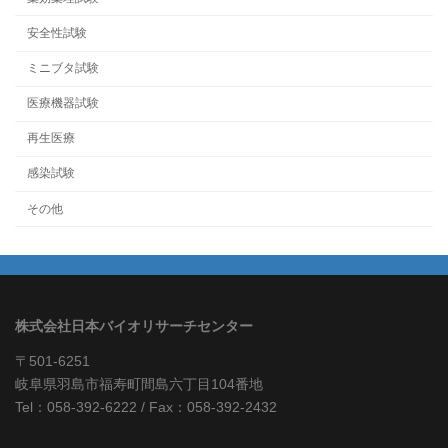
安全性試験
ミニブタ試験
医療機器試験
再生医療
感染試験
その他
株式会社日本バイオリサーチセンター
〒501-6251
岐阜県羽島市福寿町間島六丁目104番地
Tel：058-392-6222 / Fax：058-392-2432