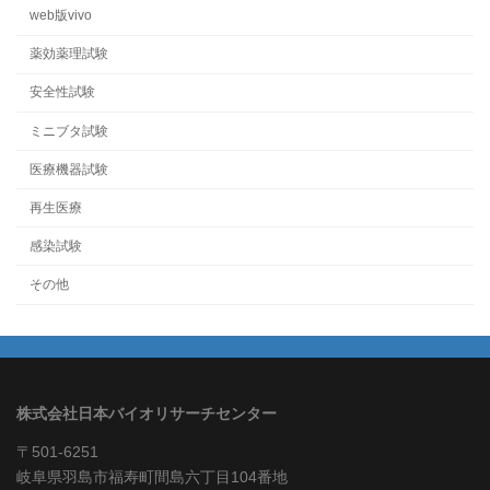
web版vivo
薬効薬理試験
安全性試験
ミニブタ試験
医療機器試験
再生医療
感染試験
その他
株式会社日本バイオリサーチセンター
〒501-6251
岐阜県羽島市福寿町間島六丁目104番地