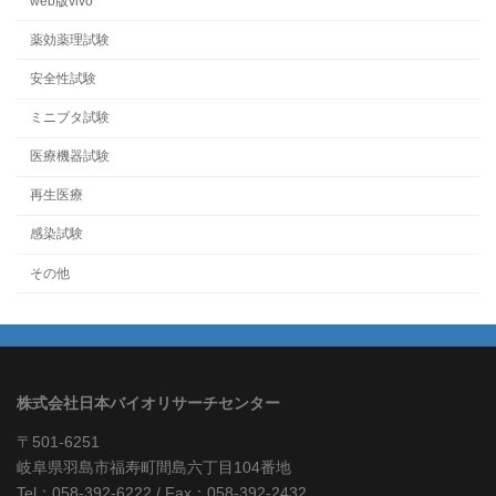
web版vivo
薬効薬理試験
安全性試験
ミニブタ試験
医療機器試験
再生医療
感染試験
その他
株式会社日本バイオリサーチセンター
〒501-6251
岐阜県羽島市福寿町間島六丁目104番地
Tel：058-392-6222 / Fax：058-392-2432