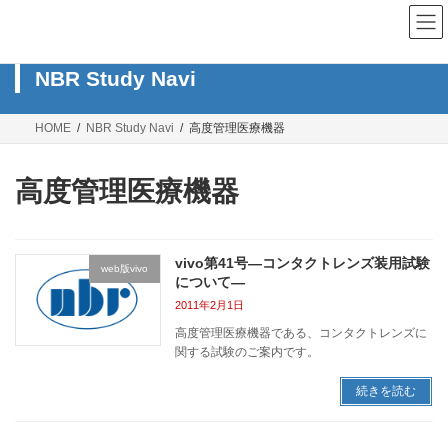
コ
ナ
ン
ビ
テ
ゲ
ン
ー
NBR Study Navi
ツ
シ
へ
ョ
ス
ン
HOME
NBR Study Navi
高度管理医療機器
キ
に
ッ
移
プ
動
高度管理医療機器
vivo第41号―コンタクトレンズ装用試験
web版vivo
について―
2011年2月1日
高度管理医療機器である、コンタクトレンズに
関する試験のご案内です。
続きを読む