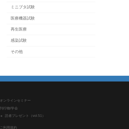
ミニブタ試験
医療機器試験
再生医療
感染試験
その他
オンラインセミナー
刊行物/学会
読者プレゼント（vol.51）
ご利用規約