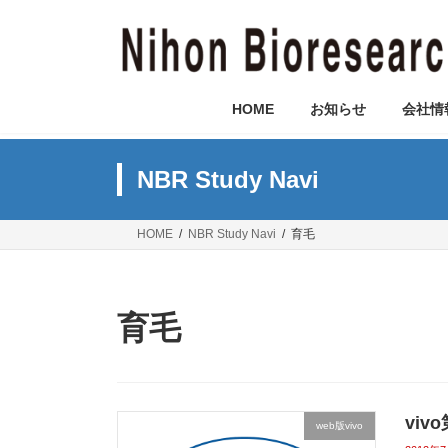
コ
ナ
ン
ビ
テ
ゲ
ン
ー
ツ
シ
HOME
お知らせ
会社情
へ
ョ
ス
ン
キ
に
NBR Study Navi
ッ
移
プ
動
HOME
NBR Study Navi
育毛
育毛
vi
web版vivo