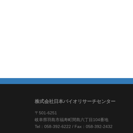
株式会社日本バイオリサーチセンター
〒501-6251
岐阜県羽島市福寿町間島六丁目104番地
Tel：058-392-6222 / Fax：058-392-2432