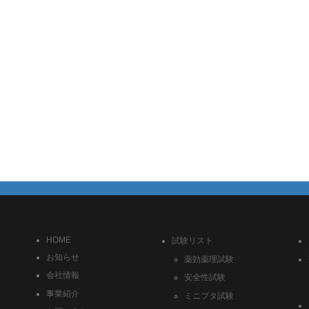
HOME
試験リスト
お知らせ
薬効薬理試験
会社情報
安全性試験
事業紹介
ミニブタ試験