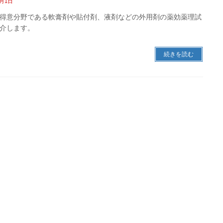
7月1日
得意分野である軟膏剤や貼付剤、液剤などの外用剤の薬効薬理試
介します。
続きを読む