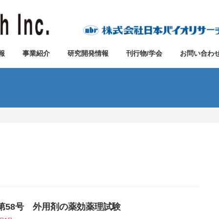
報
事業紹介
研究開発情報
刊行物/学会
お問い合わ
vo第58号 外用剤の薬効薬理試験