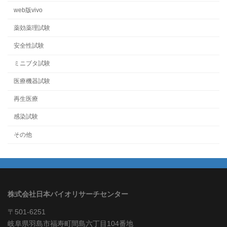
web版vivo
薬効薬理試験
安全性試験
ミニブタ試験
医療機器試験
再生医療
感染試験
その他
株式会社日本バイオリサーチセンター
〒501-6251
岐阜県羽島市福寿町間島六丁目104番地