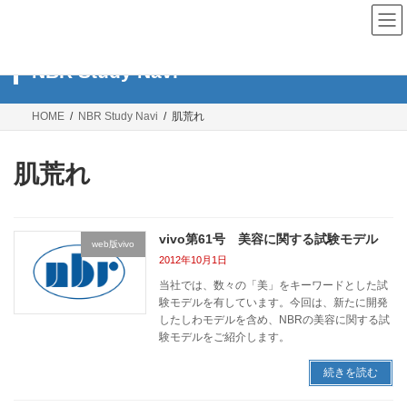
コ
ナ
ン
ビ
テ
ゲ
ン
ー
NBR Study Navi
ツ
シ
へ
ョ
ス
ン
HOME
NBR Study Navi
肌荒れ
キ
に
ッ
移
プ
動
肌荒れ
vivo第61号 美容に関する試験モデル
web版vivo
2012年10月1日
当社では、数々の「美」をキーワードとした試
験モデルを有しています。今回は、新たに開発
したしわモデルを含め、NBRの美容に関する試
験モデルをご紹介します。
続きを読む