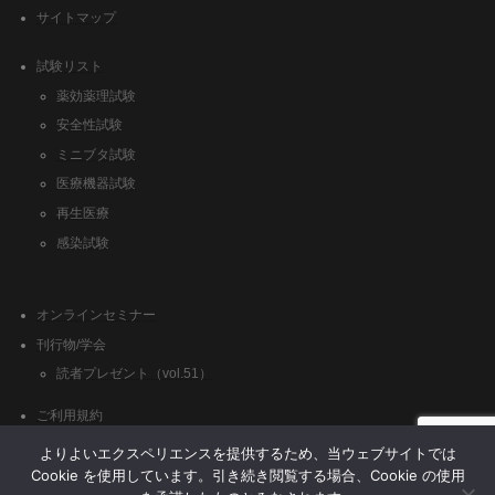
サイトマップ
試験リスト
薬効薬理試験
安全性試験
ミニブタ試験
医療機器試験
再生医療
感染試験
オンラインセミナー
刊行物/学会
読者プレゼント（vol.51）
ご利用規約
クッキーポリシー
よりよいエクスペリエンスを提供するため、当ウェブサイトでは
Cookie を使用しています。引き続き閲覧する場合、Cookie の使用