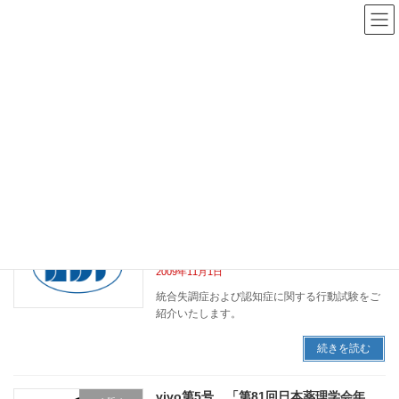
コ
ナ
ン
ビ
テ
ゲ
ン
ー
NBR Study Navi
ツ
シ
へ
ョ
ス
ン
HOME
NBR Study Navi
統合失調症
キ
に
ッ
移
プ
動
統合失調症
vivo第26号 統合失調症および認知症に
web版vivo
関する行動試験をご紹介いたします。
2009年11月1日
統合失調症および認知症に関する行動試験をご
紹介いたします。
続きを読む
vivo第5号 「第81回日本薬理学会年