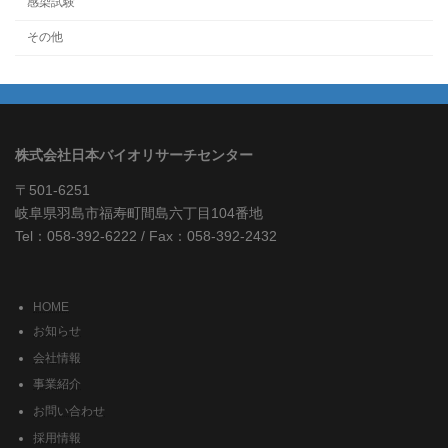
感染試験
その他
株式会社日本バイオリサーチセンター
〒501-6251
岐阜県羽島市福寿町間島六丁目104番地
Tel：058-392-6222 / Fax：058-392-2432
HOME
お知らせ
会社情報
事業紹介
お問い合わせ
採用情報