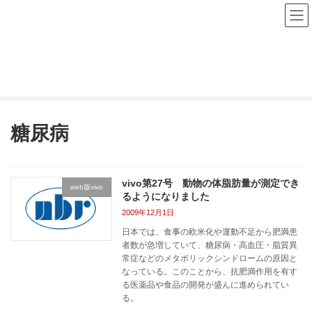
コ
ナ
ン
ビ
テ
ゲ
ン
ー
NBR Study Navi
ツ
シ
へ
ョ
ス
ン
HOME
NBR Study Navi
糖尿病
キ
に
ッ
移
プ
動
糖尿病
vivo第27号 動物の体脂肪量が測定でき
web版vivo
るようになりました
2009年12月1日
日本では、食事の欧米化や運動不足から肥満患
者数が急増していて、糖尿病・高血圧・脂質異
常症などのメタボリックシンドロームの原因と
なっている。このことから、抗肥満作用を有す
る医薬品や食品の開発が盛んに進められてい
る。