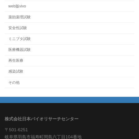
web版vivo
薬効薬理試験
安全性試験
ミニブタ試験
医療機器試験
再生医療
感染試験
その他
株式会社日本バイオリサーチセンター
〒501-6251
岐阜県羽島市福寿町間島六丁目104番地