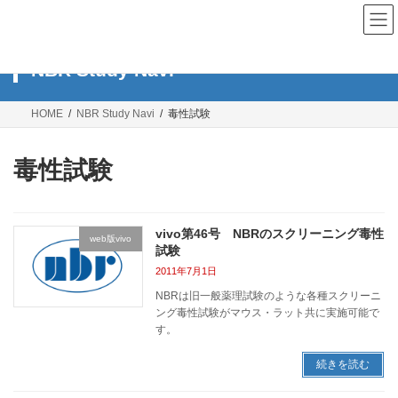
コ
ナ
ン
ビ
テ
ゲ
ン
ー
NBR Study Navi
ツ
シ
へ
ョ
ス
ン
HOME
NBR Study Navi
毒性試験
キ
に
ッ
移
プ
動
毒性試験
vivo第46号 NBRのスクリーニング毒性
web版vivo
試験
2011年7月1日
NBRは旧一般薬理試験のような各種スクリーニ
ング毒性試験がマウス・ラット共に実施可能で
す。
続きを読む