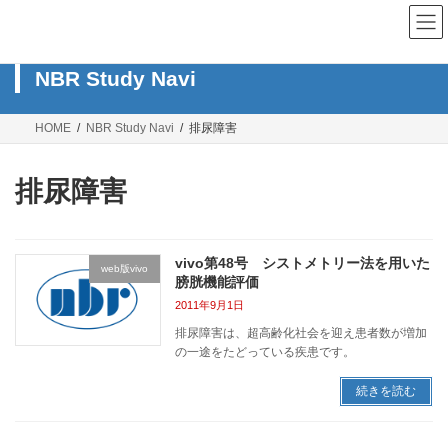
コ
ナ
ン
ビ
テ
ゲ
ン
ー
NBR Study Navi
ツ
シ
へ
ョ
ス
ン
HOME
NBR Study Navi
排尿障害
キ
に
ッ
移
プ
動
排尿障害
vivo第48号 シストメトリー法を用いた
web版vivo
膀胱機能評価
2011年9月1日
排尿障害は、超高齢化社会を迎え患者数が増加
の一途をたどっている疾患です。
続きを読む