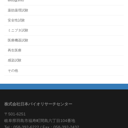
web版vivo
薬効薬理試験
安全性試験
ミニブタ試験
医療機器試験
再生医療
感染試験
その他
株式会社日本バイオリサーチセンター
〒501-6251
岐阜県羽島市福寿町間島六丁目104番地
Tel：058-392-6222 / Fax：058-392-2432