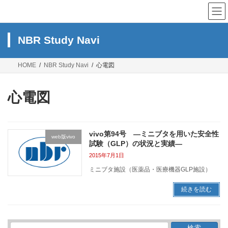
コ
ナ
ン
ビ
テ
ゲ
ン
ー
NBR Study Navi
ツ
シ
へ
ョ
ス
ン
HOME
NBR Study Navi
心電図
キ
に
ッ
移
プ
動
心電図
vivo第94号 ―ミニブタを用いた安全性
web版vivo
試験（GLP）の状況と実績―
2015年7月1日
ミニブタ施設（医薬品・医療機器GLP施設）
続きを読む
検