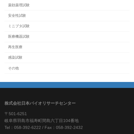
薬効薬理試験
安全性試験
ミニブタ試験
医療機器試験
再生医療
感染試験
その他
株式会社日本バイオリサーチセンター
〒501-6251
岐阜県羽島市福寿町間島六丁目104番地
Tel：058-392-6222 / Fax：058-392-2432