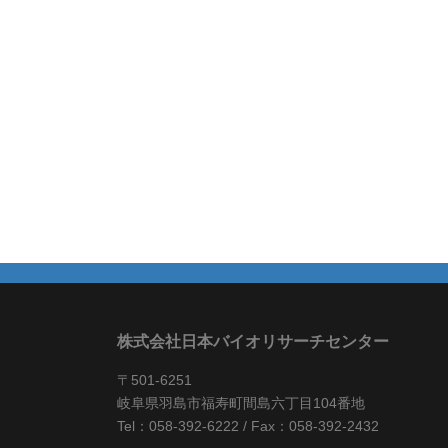
株式会社日本バイオリサーチセンター
〒501-6251
岐阜県羽島市福寿町間島六丁目104番地
Tel：058-392-6222 / Fax：058-392-2432