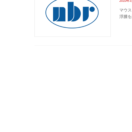
2010年
マウス
浮腫を