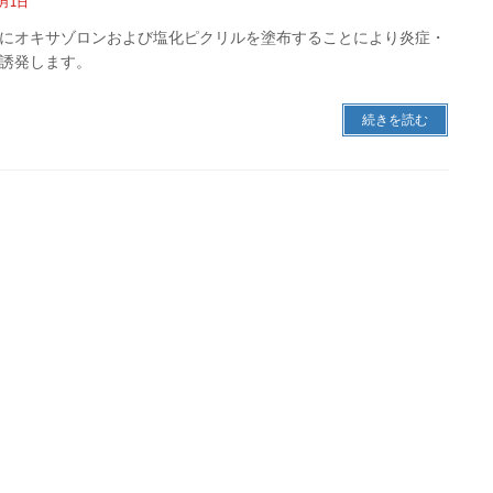
3月1日
にオキサゾロンおよび塩化ピクリルを塗布することにより炎症・
誘発します。
続きを読む