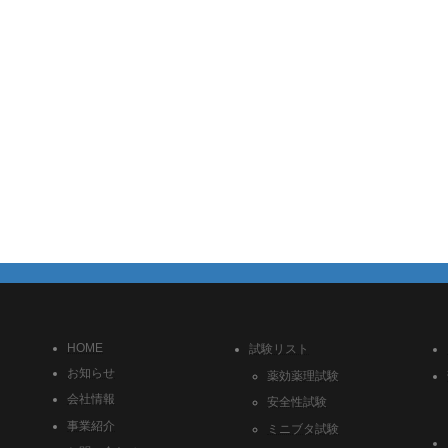
HOME
試験リスト
お知らせ
薬効薬理試験
会社情報
安全性試験
事業紹介
ミニブタ試験