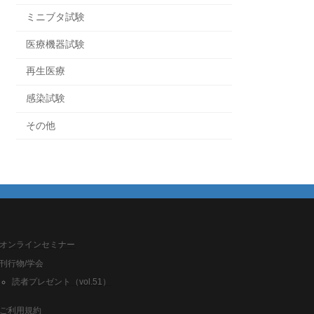
ミニブタ試験
医療機器試験
再生医療
感染試験
その他
オンラインセミナー
刊行物/学会
読者プレゼント（vol.51）
ご利用規約