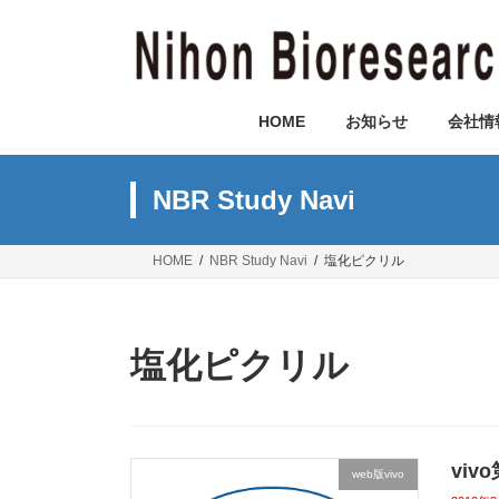
コ
ナ
ン
ビ
テ
ゲ
ン
ー
ツ
シ
HOME
お知らせ
会社情
へ
ョ
ス
ン
キ
に
NBR Study Navi
ッ
移
プ
動
HOME
NBR Study Navi
塩化ピクリル
塩化ピクリル
vi
web版vivo