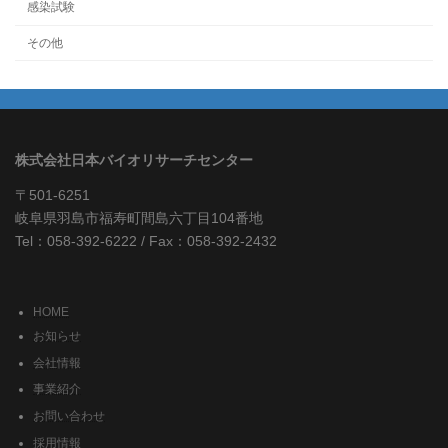
感染試験
その他
株式会社日本バイオリサーチセンター
〒501-6251
岐阜県羽島市福寿町間島六丁目104番地
Tel：058-392-6222 / Fax：058-392-2432
HOME
お知らせ
会社情報
事業紹介
お問い合わせ
採用情報