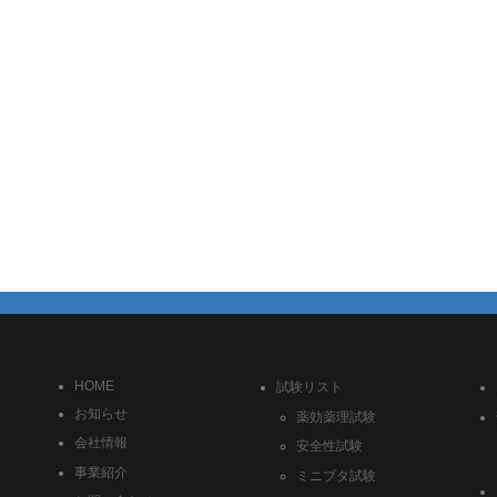
HOME
試験リスト
お知らせ
薬効薬理試験
会社情報
安全性試験
事業紹介
ミニブタ試験