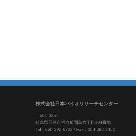
株式会社日本バイオリサーチセンター
〒501-6251
岐阜県羽島市福寿町間島六丁目104番地
Tel：058-392-6222 / Fax：058-392-2432