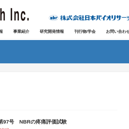
報
事業紹介
研究開発情報
刊行物/学会
お問い合わ
o第97号 NBRの疼痛評価試験