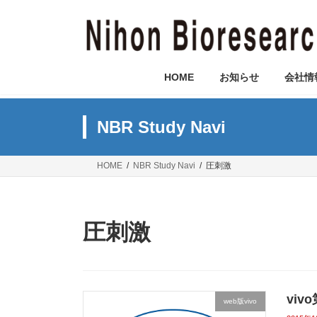
コ
ナ
ン
ビ
テ
ゲ
ン
ー
ツ
シ
HOME
お知らせ
会社情
へ
ョ
ス
ン
キ
に
NBR Study Navi
ッ
移
プ
動
HOME
NBR Study Navi
圧刺激
圧刺激
viv
web版vivo