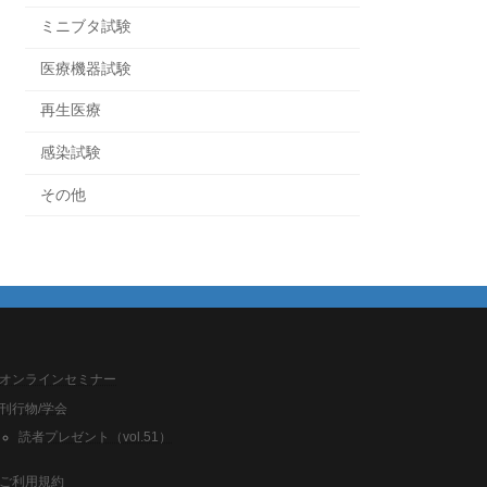
ミニブタ試験
医療機器試験
再生医療
感染試験
その他
オンラインセミナー
刊行物/学会
読者プレゼント（vol.51）
ご利用規約