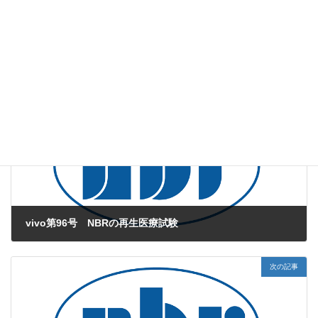
だけます。
web版vivo
、
薬効薬理試験
カテゴリー
Chungモデル
圧刺激
疼痛
タグ
前の記事
vivo第96号 NBRの再生医療試験
2015年9月1日
次の記事