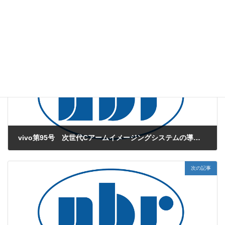
web版vivo
、
再生医療
カテゴリー
体性幹細胞
ES細胞
iPS細胞
タグ
前の記事
vivo第95号 次世代Cアームイメージングシステムの導入と各種機器
2015年8月1日
次の記事