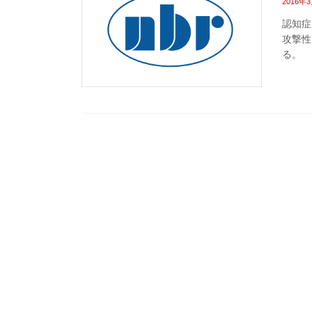
2016年
認知症
攻撃性
る。