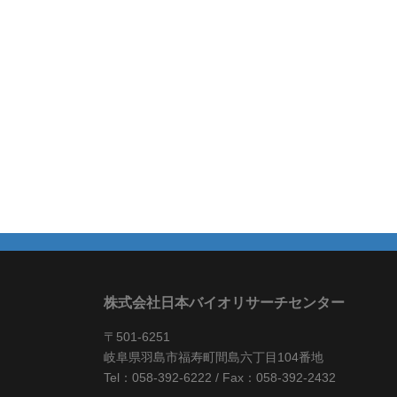
株式会社日本バイオリサーチセンター
〒501-6251
岐阜県羽島市福寿町間島六丁目104番地
Tel：058-392-6222 / Fax：058-392-2432