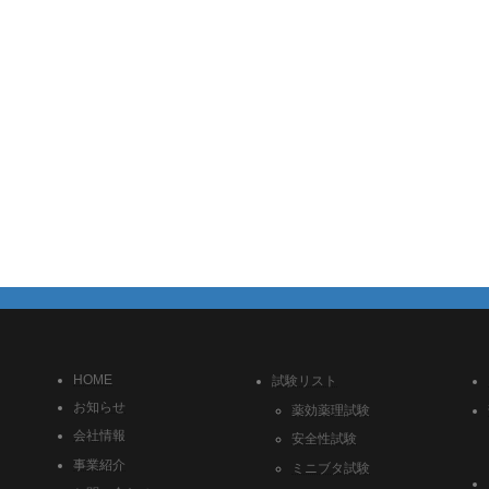
HOME
試験リスト
お知らせ
薬効薬理試験
会社情報
安全性試験
事業紹介
ミニブタ試験