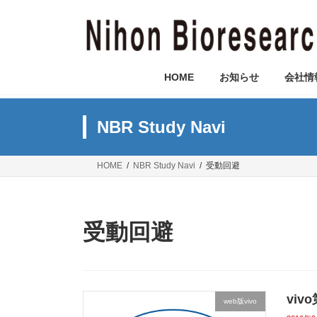
コ
ナ
ン
ビ
テ
ゲ
ン
ー
ツ
シ
HOME
お知らせ
会社情
へ
ョ
ス
ン
キ
に
NBR Study Navi
ッ
移
プ
動
HOME
NBR Study Navi
受動回避
受動回避
vi
web版vivo