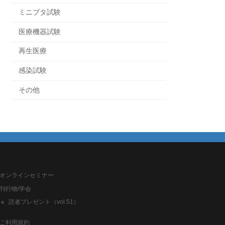
ミニブタ試験
医療機器試験
再生医療
感染試験
その他
オンラインセミナー
刊行物/学会
読者プレゼント（vol.51）
ご利用規約