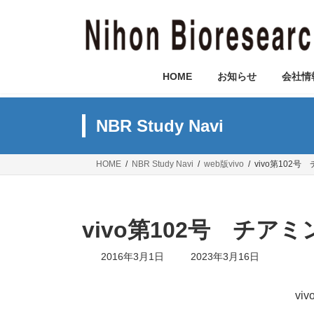
コ
ナ
ン
ビ
テ
ゲ
ン
ー
ツ
シ
HOME
お知らせ
会社情
へ
ョ
ス
ン
キ
に
NBR Study Navi
ッ
移
プ
動
HOME
NBR Study Navi
web版vivo
vivo第102
vivo第102号 チ
最
2016年3月1日
2023年3月16日
終
更
新
vi
日