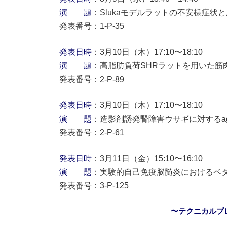
演 題
：Slukaモデルラットの不安様症状
発表番号：1-P-35
発表日時
：3月10日（木）17:10〜18:10
演 題
：高脂肪負荷SHRラットを用いた筋
発表番号：2-P-89
発表日時
：3月10日（木）17:10〜18:10
演 題
：造影剤誘発腎障害ウサギに対するagm
発表番号：2-P-61
発表日時
：3月11日（金）15:10〜16:10
演 題
：実験的自己免疫脳髄炎におけるベ
発表番号：3-P-125
〜テクニカルプ