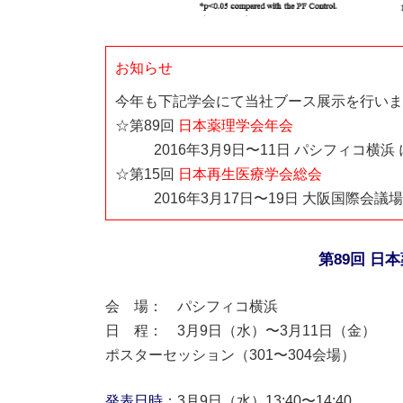
お知らせ
今年も下記学会にて当社ブース展示を行いま
☆第89回
日本薬理学会年会
2016年3月9日〜11日 パシフィコ横浜
☆第15回
日本再生医療学会総会
2016年3月17日〜19日 大阪国際会議場
第89回 日
会 場： パシフィコ横浜
日 程： 3月9日（水）〜3月11日（金）
ポスターセッション（301〜304会場）
発表日時
：3月9日（水）13:40〜14:40