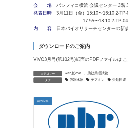
会 場
：パシフィコ横浜 会議センター 3階 3
発表日時
：3月11日（金）15:10〜16:10 2-TP-
17:55〜18:10 2-TP-04
内 容
：日本バイオリサーチセンターの新
ダウンロードのご案内
VIVO3月号(第102号)紙面のPDFファイルは
こ
web版vivo
、
薬効薬理試験
カテゴリー
強制水泳
チアミン
受動回避
タグ
前の記事