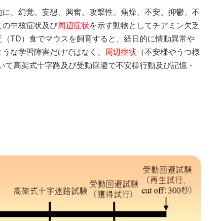
他に、幻覚、妄想、興奮、攻撃性、焦燥、不安、抑鬱、不
この中核症状及び
周辺症状
を示す動物としてチアミン欠乏
乏（TD）食でマウスを飼育すると、経日的に情動異常や
ような学習障害だけではなく、
周辺症状
（不安様やうつ様
用いて高架式十字路及び受動回避で不安様行動及び記憶・