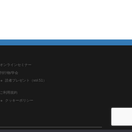
オンラインセミナー
刊行物/学会
読者プレゼント（vol.51）
ご利用規約
クッキーポリシー