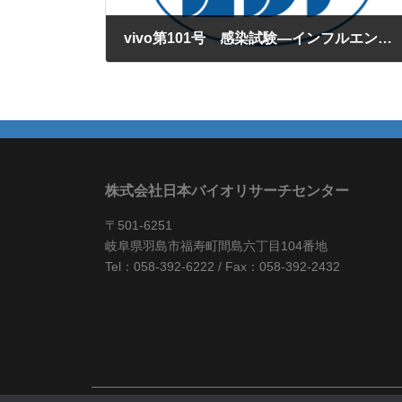
vivo第101号 感染試験―インフルエンザの治療効果―
2016年2月1日
株式会社日本バイオリサーチセンター
〒501-6251
岐阜県羽島市福寿町間島六丁目104番地
Tel：058-392-6222 / Fax：058-392-2432