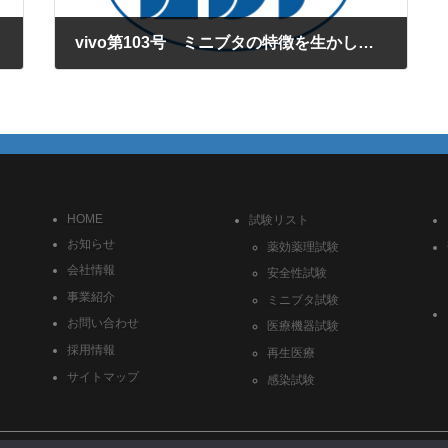
vivo第103号 ミニブタの特徴を生かした薬理試験
2016年4月1日
HOME
試験リスト
お知らせ
薬効薬理試験
会社情報
安全性試験
事業紹介
ミニブタ試験
お問い合わせ
医療機器試験
採用情報
再生医療
サイトマップ
感染試験