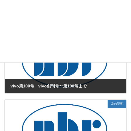
web版vivo
、
感染試験
カテゴリー
Sluka
インフルエンザ
造影剤
タグ
前の記事
vivo第100号 vivo創刊号〜第100号まで
2016年1月1日
次の記事