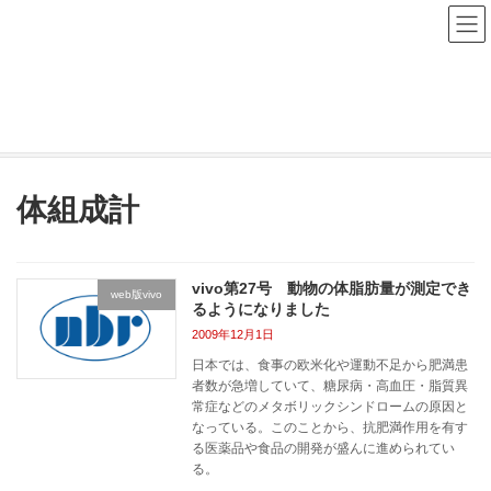
コ
ナ
ン
ビ
テ
ゲ
ン
ー
NBR Study Navi
ツ
シ
へ
ョ
ス
ン
HOME
NBR Study Navi
体組成計
キ
に
ッ
移
プ
動
体組成計
vivo第27号 動物の体脂肪量が測定でき
web版vivo
るようになりました
2009年12月1日
日本では、食事の欧米化や運動不足から肥満患
者数が急増していて、糖尿病・高血圧・脂質異
常症などのメタボリックシンドロームの原因と
なっている。このことから、抗肥満作用を有す
る医薬品や食品の開発が盛んに進められてい
る。