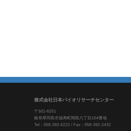
株式会社日本バイオリサーチセンター
〒501-6251
岐阜県羽島市福寿町間島六丁目104番地
Tel：058-392-6222 / Fax：058-392-2432