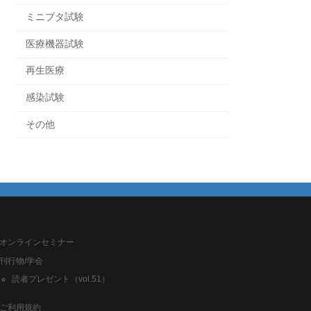
ミニブタ試験
医療機器試験
再生医療
感染試験
その他
オンラインセミナー
刊行物/学会
読者プレゼント（vol.51）
ご利用規約