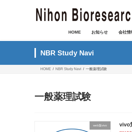
コ
ナ
ン
ビ
テ
ゲ
ン
ー
ツ
シ
HOME
お知らせ
会社情
へ
ョ
ス
ン
キ
に
NBR Study Navi
ッ
移
プ
動
HOME
NBR Study Navi
一般薬理試験
一般薬理試験
vi
web版vivo