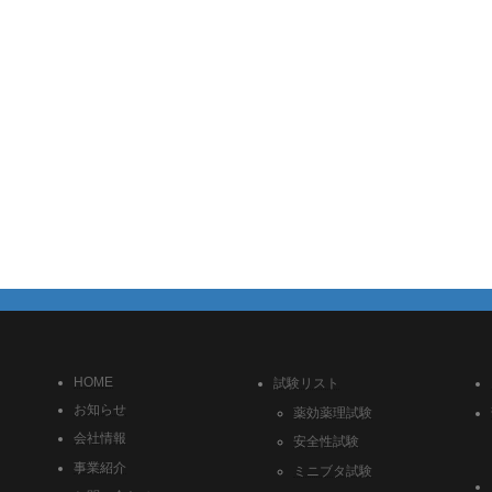
HOME
試験リスト
お知らせ
薬効薬理試験
会社情報
安全性試験
事業紹介
ミニブタ試験