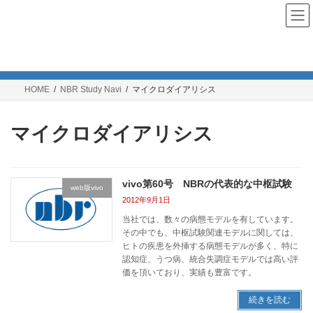
コ
ナ
ン
ビ
テ
ゲ
ン
ー
NBR Study Navi
ツ
シ
へ
ョ
ス
ン
HOME
NBR Study Navi
マイクロダイアリシス
キ
に
ッ
移
プ
動
マイクロダイアリシス
vivo第60号 NBRの代表的な中枢試験
web版vivo
2012年9月1日
当社では、数々の病態モデルを有しています。
その中でも、中枢試験関連モデルに関しては、
ヒトの疾患を外挿する病態モデルが多く、特に
認知症、うつ病、統合失調症モデルでは高い評
価を頂いており、実績も豊富です。
続きを読む