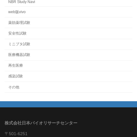
NBR Study Navi
web版vivo
薬効薬理試験
安全性試験
ミニブタ試験
医療機器試験
再生医療
感染試験
その他
株式会社日本バイオリサーチセンター
〒501-6251